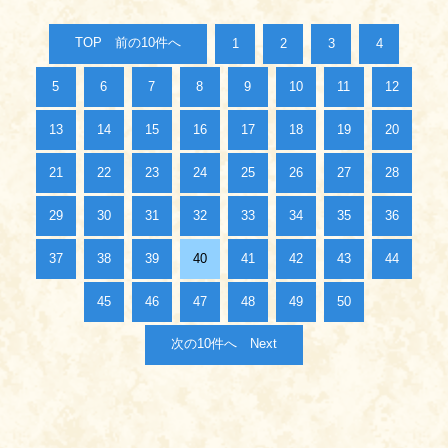
TOP
1
2
3
4
5
6
7
8
9
10
11
12
13
14
15
16
17
18
19
20
21
22
23
24
25
26
27
28
29
30
31
32
33
34
35
36
37
38
39
40
41
42
43
44
45
46
47
48
49
50
Next