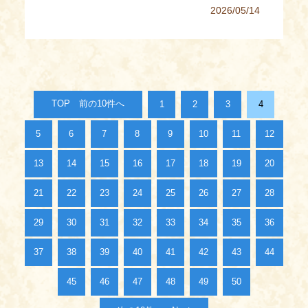
2026/05/14
TOP
1
2
3
4
5
6
7
8
9
10
11
12
13
14
15
16
17
18
19
20
21
22
23
24
25
26
27
28
29
30
31
32
33
34
35
36
37
38
39
40
41
42
43
44
45
46
47
48
49
50